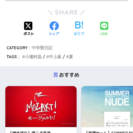
SHARE
ポスト
シェア
はてブ
LINE
CATEGORY :
中学聖日記
TAGS :
小瀬村晶
中上級
夏
おすすめ
【弾き語り】僕こそ音楽
【楽譜セット】SUMMER NU