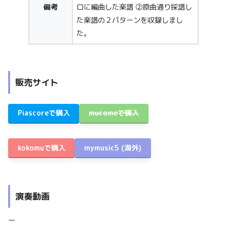
備考
ロに編曲した楽譜 ②原曲通り採譜し
た楽譜の２パターンを収録しまし
た。
販売サイト
Piascoreで購入
mucomeで購入
kokomuで購入
mymusic5
(海外)
演奏動画
ー