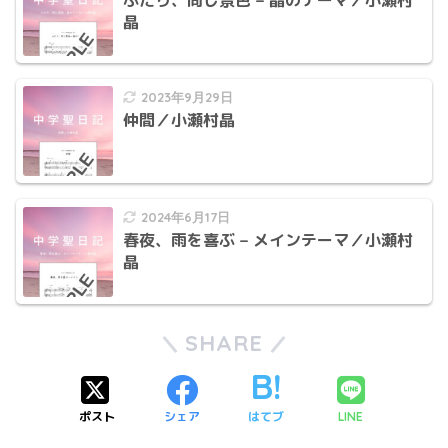
ふたり、同じ景色 – 晶のテーマ／小瀬村
晶
2023年9月29日
仲間／小瀬村晶
2024年6月17日
春夜、雨を喜ぶ – メインテーマ／小瀬村
晶
SHARE
ポスト
シェア
はてブ
LINE