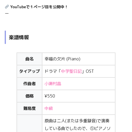
YouTubeで１ページ目を公開中！
ー
楽譜情報
曲名
幸福の欠片 (Piano)
タイアップ
ドラマ「
中学聖日記
」OST
作曲者
小瀬村晶
価格
¥550
難易度
中級
原曲は二人(または多重録音)で演奏
している曲でしたので、①ピアノソ