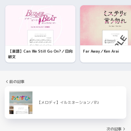
【楽譜】Can We Still Go On?／日向
Far Away／Ken Arai
敏文
前の記事
【メロディ】イルミネーション／B’z
次の記事