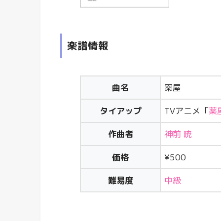
楽譜情報
曲名
薬屋
タイアップ
TVアニメ「
薬
作曲者
神前 暁
価格
¥500
難易度
中級