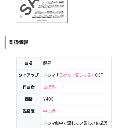
楽譜情報
曲名
翻弄
タイアップ
ドラマ「
ごめん、愛してる
」OST
作曲者
吉俣良
価格
¥400
難易度
中上級
ドラマ劇中で流れているものを採譜