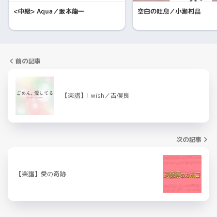
<中級> Aqua／坂本龍一
空白の吐息／小瀬村晶
前の記事
【楽譜】I wish／吉俣良
次の記事
【楽譜】愛の奇跡