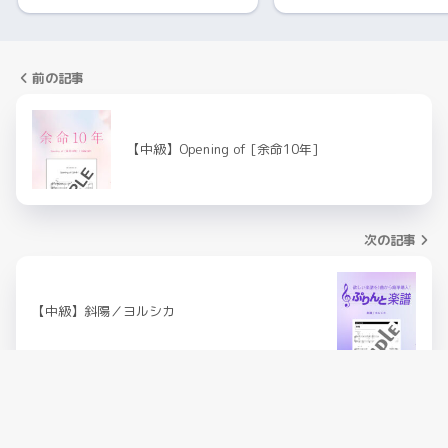
前の記事
【中級】Opening of [余命10年]
次の記事
【中級】斜陽／ヨルシカ