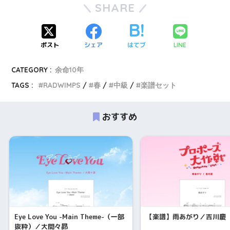
SHARE
ポスト
シェア
はてブ
LINE
CATEGORY :
余命10年
TAGS :
RADWIMPS
春
中級
楽譜セット
おすすめ
Eye Love You -Main Theme-（一部
【楽譜】雨あがり／吉川慶
抜粋）／大間々昴