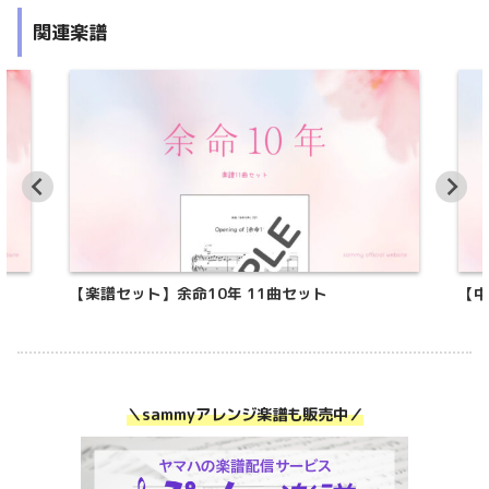
関連楽譜
【楽譜セット】余命10年 11曲セット
【中
＼sammyアレンジ楽譜も販売中／