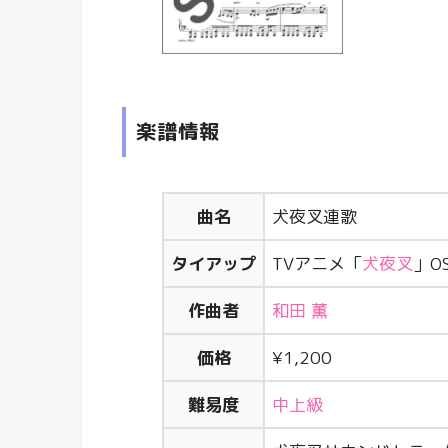
楽譜情報
曲名
犬夜叉連歌
タイアップ
TVアニメ「
犬夜叉
」O
作曲者
和田 薫
価格
¥1,200
難易度
中上級