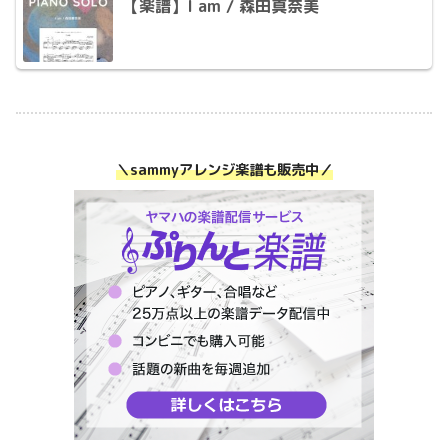
【楽譜】I am / 森田真奈美
＼sammyアレンジ楽譜も販売中／