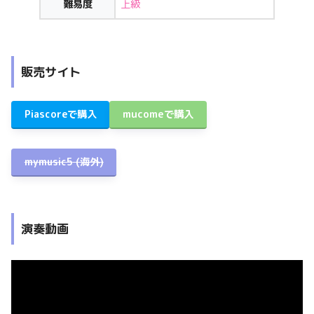
難易度
上級
販売サイト
Piascoreで購入
mucomeで購入
mymusic5
(海外)
演奏動画