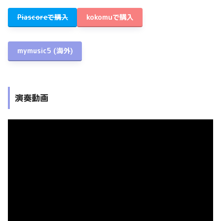
Piascoreで購入
kokomuで購入
mymusic5
(海外)
演奏動画