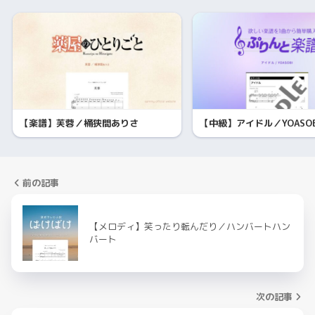
【楽譜】芙蓉／桶狭間ありさ
【中級】アイドル／YOASOB
前の記事
【メロディ】笑ったり転んだり／ハンバートハン
バート
次の記事