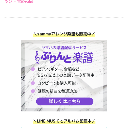
ック – 菅野祐悟
＼sammyアレンジ楽譜も販売中／
＼LINE MUSICでアルバム配信中／