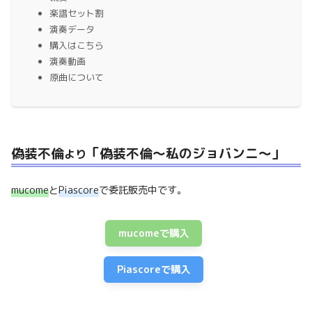
楽譜セット割
演奏データ
購入はこちら
演奏動画
原曲について
偽装不倫
「偽装不倫〜私のジョバンニ〜
」
より
mucome
と
Piascore
で委託販売中です。
mucomeで購入
Piascoreで購入