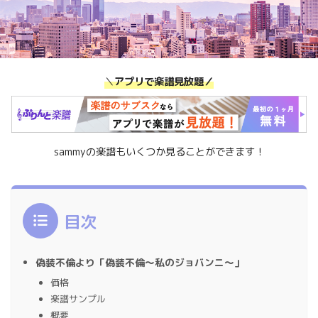
＼
アプリで楽譜見放題／
sammyの楽譜もいくつか見ることができます！
目次
偽装不倫より「偽装不倫〜私のジョバンニ〜」
価格
楽譜サンプル
概要