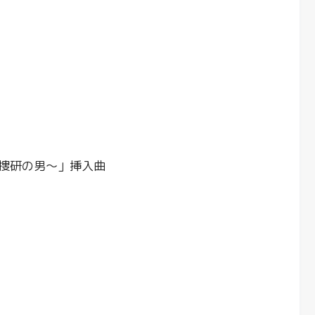
捜研の男〜」挿入曲