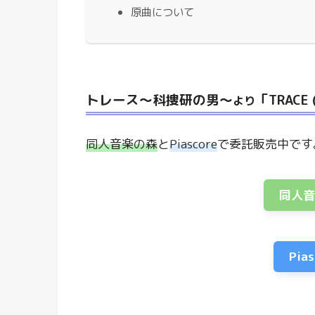
原曲について
トレース〜科捜研の男〜
「TRACE 
より
同人音楽の森
と
Piascore
で委託販売中です
同人
Pia