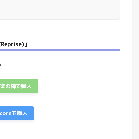
(Reprise)」
。
音楽の森で購入
scoreで購入