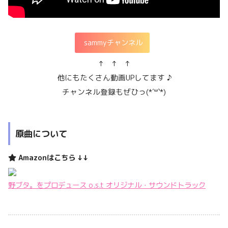
sammyチャンネル
↑ ↑ ↑
他にもたくさん動画
UP
してます ♪
チャンネル登録もぜひっ(
*´
꒳
`*
)
原曲について
Amazonはこちら ↓↓
野ブタ。をプロデュース o.s.t オリジナル・サウンドトラック