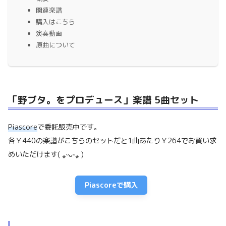
関連楽譜
購入はこちら
演奏動画
原曲について
「野ブタ。をプロデュース」楽譜
5
曲セット
Piascore
で委託販売中です。
各￥440の楽譜がこちらのセットだと1曲あたり￥264でお買い求
めいただけます( ⁎ᵕᴗᵕ⁎ )
Piascoreで購入