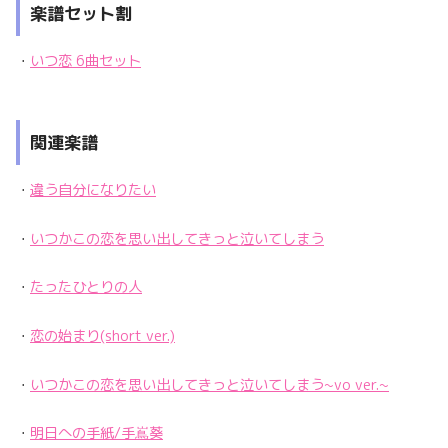
楽譜セット割
・
いつ恋 6曲セット
関連楽譜
・
違う自分になりたい
・
いつかこの恋を思い出してきっと泣いてしまう
・
たったひとりの人
・
恋の始まり(short ver.)
・
いつかこの恋を思い出してきっと泣いてしまう~vo ver.~
・
明日への手紙/手嶌葵