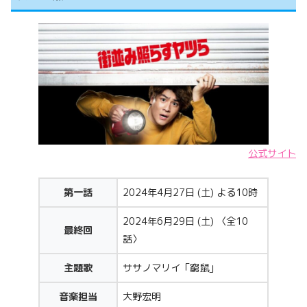
公式サイト
第一話
2024年4月27日 (土) よる10時
2024年6月29日 (土) 〈全10
最終回
話〉
主題歌
ササノマリイ「窮鼠」
音楽担当
大野宏明