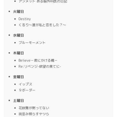
アンメット ある脳外科医の日記
火曜日
Destiny
くるり〜誰が私と恋をした？〜
水曜日
ブルーモーメント
木曜日
Believe－君にかける橋－
Re:リベンジ-欲望の果てに-
金曜日
イップス
９ボーダー
土曜日
花咲舞が黙ってない
街並み照らすヤツら